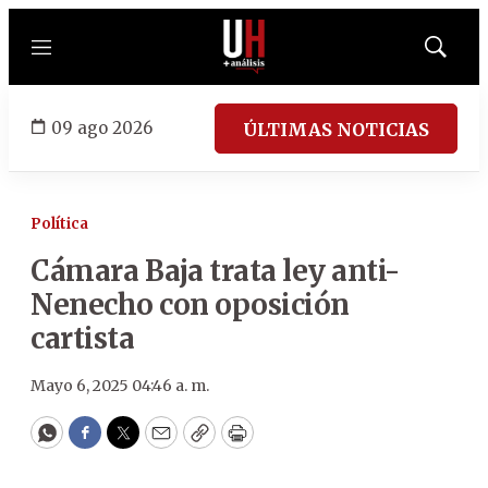
Menú
Mostrar
búsqued
09 ago 2026
ÚLTIMAS NOTICIAS
Política
Cámara Baja trata ley anti-
Nenecho con oposición
cartista
Mayo 6, 2025 04:46 a. m.
WhatsApp
Facebook
Twitter
Email
Copy
Print