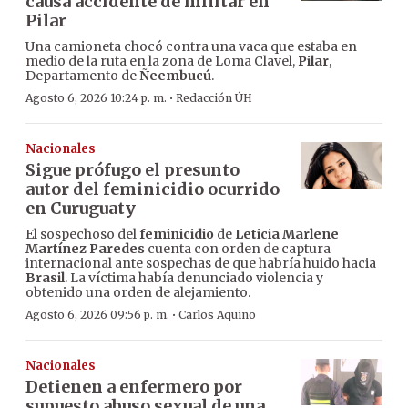
causa accidente de militar en
Pilar
Una camioneta chocó contra una vaca que estaba en
medio de la ruta en la zona de Loma Clavel,
Pilar
,
Departamento de
Ñeembucú
.
·
Agosto 6, 2026 10:24 p. m.
Redacción ÚH
Nacionales
Sigue prófugo el presunto
autor del feminicidio ocurrido
en Curuguaty
El sospechoso del
feminicidio
de
Leticia Marlene
Martínez Paredes
cuenta con orden de captura
internacional ante sospechas de que habría huido hacia
Brasil
. La víctima había denunciado violencia y
obtenido una orden de alejamiento.
·
Agosto 6, 2026 09:56 p. m.
Carlos Aquino
Nacionales
Detienen a enfermero por
supuesto abuso sexual de una