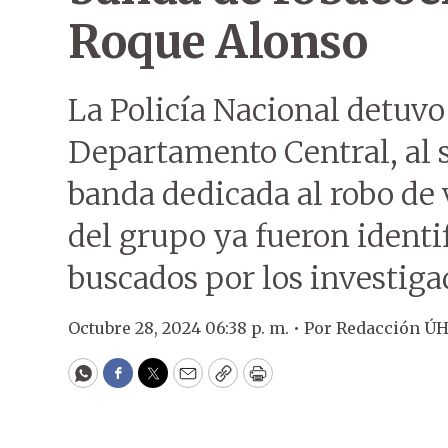
Roque Alonso
La Policía Nacional detuv
Departamento Central, al 
banda dedicada al robo de
del grupo ya fueron identi
buscados por los investiga
Octubre 28, 2024 06:38 p. m. •
Por
Redacción Ú
WhatsApp
Facebook
Twitter
Email
Copy
Print