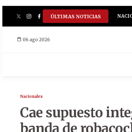
NACI
ÚLTIMAS NOTICIAS
twitter
instagram
facebook
tiktok
youtube
spotify
06 ago 2026
Nacionales
Cae supuesto int
banda de robacoc