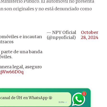
 Ministerio Público. El automóvil no presenta
zan son originales y no está denunciado como
— NPY Oficial
October
tomóviles e incautan
(@npyoficial)
28, 2024
atracos
a parte de una banda
viles.
manera legal, aseguro
z4qWw66D0q
1
 al canal de ÚH en WhatsApp 🤩
11:04
✓✓