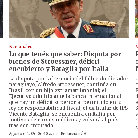
Nacionales
N
Lo que tenés que saber: Disputa por
s
bienes de Stroessner, déficit
encubierto y Bataglia por Italia
La disputa por la herencia del fallecido dictador
U
paraguayo, Alfredo Stroessner, continúa en
c
Brasil con un hijo extramatrimonial; el
P
Ejecutivo admitió ante la banca internacional
d
que hay un déficit superior al permitido en la
e
ley de responsabilidad fiscal; el ex titular de IPS,
S
Vicente Bataglia, se encuentra en Italia por
s
motivos de cursos médicos y volverá al país
r
tras ser imputado.
A
·
Agosto 6, 2026 06:40 a. m.
Redacción ÚH