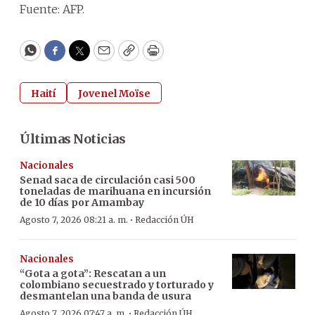
Fuente: AFP.
WhatsApp
Facebook
Twitter
Email
Copy
Print
Haití
Jovenel Moïse
Últimas Noticias
Nacionales
Senad saca de circulación casi 500
toneladas de marihuana en incursión
de 10 días por Amambay
·
Agosto 7, 2026 08:21 a. m.
Redacción ÚH
Nacionales
“Gota a gota”: Rescatan a un
colombiano secuestrado y torturado y
desmantelan una banda de usura
·
Agosto 7, 2026 07:47 a. m.
Redacción ÚH