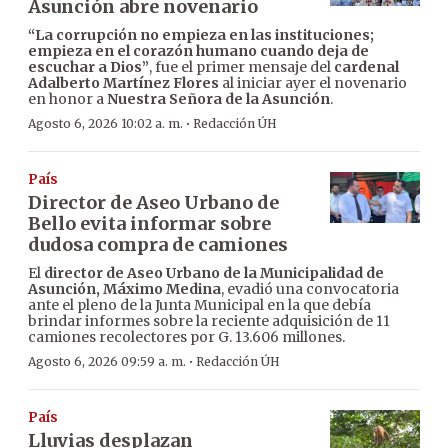
Asunción abre novenario
“La corrupción no empieza en las instituciones;
empieza en el corazón humano cuando deja de
escuchar a Dios”
, fue el primer mensaje del
cardenal
Adalberto Martínez Flores
al iniciar ayer el novenario
en honor a
Nuestra Señora de la Asunción
.
·
Agosto 6, 2026 10:02 a. m.
Redacción ÚH
País
Director de Aseo Urbano de
Bello evita informar sobre
dudosa compra de camiones
El
director de Aseo Urbano de la Municipalidad de
Asunción, Máximo Medina
, evadió una convocatoria
ante el pleno de la Junta Municipal en la que debía
brindar informes sobre la reciente adquisición de 11
camiones recolectores por G. 13.606 millones.
·
Agosto 6, 2026 09:59 a. m.
Redacción ÚH
País
Lluvias desplazan