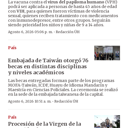
La vacuna contra el
virus del papiloma humano
(VPH)
podrá ser aplicada a personas de hasta 45 años de edad
con
VIH
, para quienes fueron víctimas de violencia
sexual, quienes reciben tratamiento con medicamentos
con inmunodepresor, entre otros grupos. Seguirán
siendo prioridad los niños y niñas de 9 a 14 años.
·
Agosto 6, 2026 05:06 p. m.
Redacción ÚH
País
Embajada de Taiwán otorgó 76
becas en distintas disciplinas
y niveles académicos
Las becas entregadas forman parte de los programas
MOFA-Taiwán, ICDF, Huayu de Idioma Mandarín y
Maestría en Ciencias Policiales. La ceremonia se realizó
en la sede de la embajada taiwanesa de la capital.
·
Agosto 6, 2026 10:51 a. m.
Redacción ÚH
País
Procesión de la Virgen de la