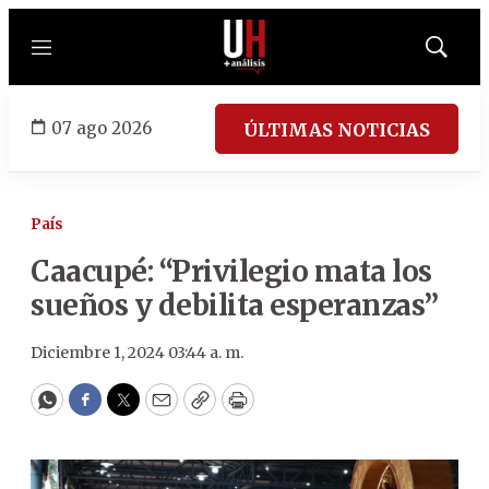
Menú
Mostrar
búsqued
07 ago 2026
ÚLTIMAS NOTICIAS
País
Caacupé: “Privilegio mata los
sueños y debilita esperanzas”
Diciembre 1, 2024 03:44 a. m.
WhatsApp
Facebook
Twitter
Email
Copy
Print