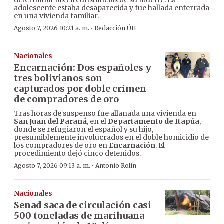
determinar las circunstancias de su muerte. La
adolescente estaba desaparecida y fue hallada enterrada
en una vivienda familiar.
·
Agosto 7, 2026 10:21 a. m.
Redacción ÚH
Nacionales
Encarnación: Dos españoles y
tres bolivianos son
capturados por doble crimen
de compradores de oro
Tras horas de suspenso fue allanada una vivienda en
San Juan del Paraná
, en el
Departamento de Itapúa
,
donde se refugiaron el español y su hijo,
presumiblemente involucrados en el doble homicidio de
los compradores de oro en
Encarnación
. El
procedimiento dejó cinco detenidos.
·
Agosto 7, 2026 09:13 a. m.
Antonio Rolín
Nacionales
Senad saca de circulación casi
500 toneladas de marihuana