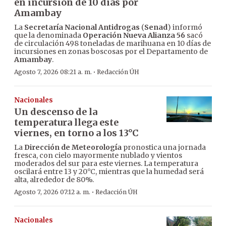
en incursión de 10 días por
Amambay
La
Secretaría Nacional Antidrogas
(
Senad
) informó
que la denominada
Operación Nueva Alianza 56
sacó
de circulación 498 toneladas de marihuana en 10 días de
incursiones en zonas boscosas por el Departamento de
Amambay
.
·
Agosto 7, 2026 08:21 a. m.
Redacción ÚH
Nacionales
Un descenso de la
temperatura llega este
viernes, en torno a los 13°C
La
Dirección de Meteorología
pronostica una jornada
fresca, con cielo mayormente nublado y vientos
moderados del sur para este viernes. La temperatura
oscilará entre 13 y 20°C, mientras que la humedad será
alta, alrededor de 80%.
·
Agosto 7, 2026 07:12 a. m.
Redacción ÚH
Nacionales