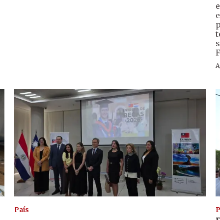
e
e
p
t
s
F
A
País
P