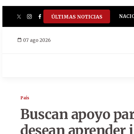
NACI
ÚLTIMAS NOTICIAS
twitter
instagram
facebook
tiktok
youtube
spotify
07 ago 2026
País
Buscan apoyo par
desean aprender 