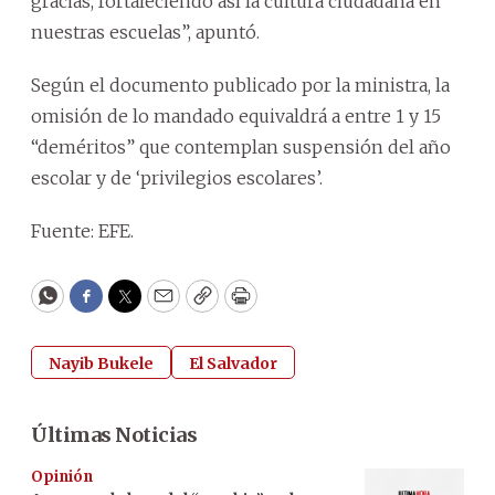
gracias, fortaleciendo así la cultura ciudadana en
nuestras escuelas”, apuntó.
Según el documento publicado por la ministra, la
omisión de lo mandado equivaldrá a entre 1 y 15
“deméritos” que contemplan suspensión del año
escolar y de ‘privilegios escolares’.
Fuente: EFE.
WhatsApp
Facebook
Twitter
Email
Copy
Print
Nayib Bukele
El Salvador
Últimas Noticias
Opinión