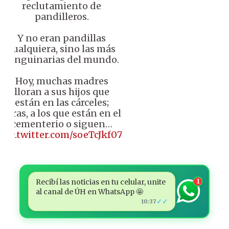
reclutamiento de
pandilleros.
Y no eran pandillas
cualquiera, sino las más
sanguinarias del mundo.
Hoy, muchas madres
lloran a sus hijos que
están en las cárceles;
otras, a los que están en el
cementerio o siguen…
pic.twitter.com/soeTcJkf07
Recibí las noticias en tu celular, unite
1
al canal de ÚH en WhatsApp 🤩
✓✓
10:37