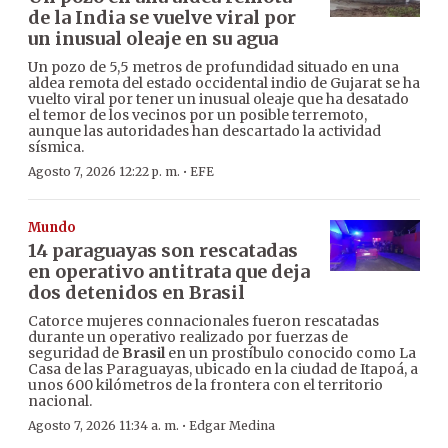
de la India se vuelve viral por
un inusual oleaje en su agua
Un pozo de 5,5 metros de profundidad situado en una
aldea remota del estado occidental indio de Gujarat se ha
vuelto viral por tener un inusual oleaje que ha desatado
el temor de los vecinos por un posible terremoto,
aunque las autoridades han descartado la actividad
sísmica.
·
Agosto 7, 2026 12:22 p. m.
EFE
Mundo
14 paraguayas son rescatadas
en operativo antitrata que deja
dos detenidos en Brasil
Catorce mujeres connacionales fueron rescatadas
durante un operativo realizado por fuerzas de
seguridad de
Brasil
en un prostíbulo conocido como La
Casa de las Paraguayas, ubicado en la ciudad de Itapoá, a
unos 600 kilómetros de la frontera con el territorio
nacional.
·
Agosto 7, 2026 11:34 a. m.
Edgar Medina