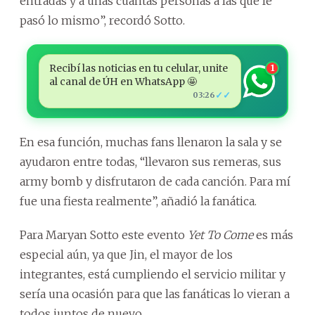
entradas y a unas cuántas personas a las que le
pasó lo mismo”, recordó Sotto.
Recibí las noticias en tu celular, unite
1
al canal de ÚH en WhatsApp 🤩
✓✓
03:26
En esa función, muchas fans llenaron la sala y se
ayudaron entre todas, “llevaron sus remeras, sus
army bomb y disfrutaron de cada canción. Para mí
fue una fiesta realmente”, añadió la fanática.
Para Maryan Sotto este evento
Yet To Come
es más
especial aún, ya que Jin, el mayor de los
integrantes, está cumpliendo el servicio militar y
sería una ocasión para que las fanáticas lo vieran a
todos juntos de nuevo.