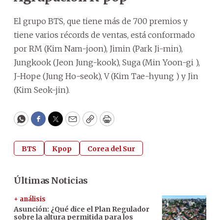
El grupo BTS, que tiene más de 700 premios y
tiene varios récords de ventas, está conformado
por RM (Kim Nam-joon), Jimin (Park Ji-min),
Jungkook (Jeon Jung-kook), Suga (Min Yoon-gi ),
J-Hope (Jung Ho-seok), V (Kim Tae-hyung ) y Jin
(Kim Seok-jin).
WhatsApp
Facebook
Twitter
Email
Copy
Print
BTS
Kpop
Corea del Sur
Últimas Noticias
+ análisis
Asunción: ¿Qué dice el Plan Regulador
sobre la altura permitida para los