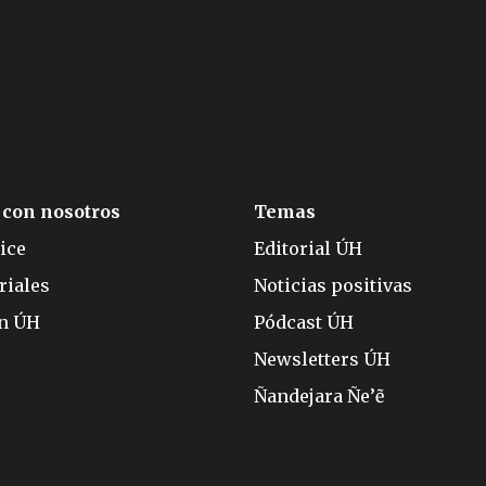
 con nosotros
Temas
ice
Editorial ÚH
riales
Noticias positivas
ón ÚH
Pódcast ÚH
Newsletters ÚH
Ñandejara Ñe’ẽ