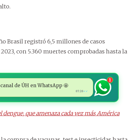
alto.
ño Brasil registró 6,5 millones de casos
 2023, con 5.360 muertes comprobadas hasta la
1
 al canal de ÚH en WhatsApp 🤩
07:20
✓✓
l dengue, que amenaza cada vez más América
la compra de vacunas, test e insecticidas hasta