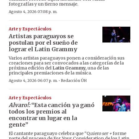
fotografías y un tierno mensaje.
Agosto 4, 2026 07:08 p. m.
Arte y Espectáculos
Artistas paraguayos se
postulan por el sueño de
lograr el Latin Grammy
Varios artistas paraguayos ponen a consideración sus
creaciones para ser convocados a las categorías de la
próxima edición del
Latin Grammy,
una de las
principales premiaciones de la música.
·
Agosto 4, 2026 06:07 p. m.
Redacción ÚH
Arte y Espectáculos
Alvaro!:
“Esta canción ya ganó
todos los premios al
encontrar un lugar en la
gente”
El cantante paraguayo celebra que “Q
uiero ser +
forme
parte del proceso de For Your Consideration de los Latin