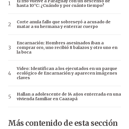
El frío vuelve a Paraguay con un descenso de
hasta 10°C: ¿Cuándo y por cuánto tiempo?
Corte anula fallo que sobreseyó a acusado de
matar a su hermana y enterrar cuerpo
Encarnación: Hombres asesinados iban a
comprar oro, uno recibió 8 balazos y otro uno en
la boca
Video: Identifican a los ejecutados en un parque
ecológico de Encarnación y aparecen imágenes
claves
Hallan a adolescente de 14 años enterrada en una
vivienda familiar en Caazapá
Más contenido de esta sección