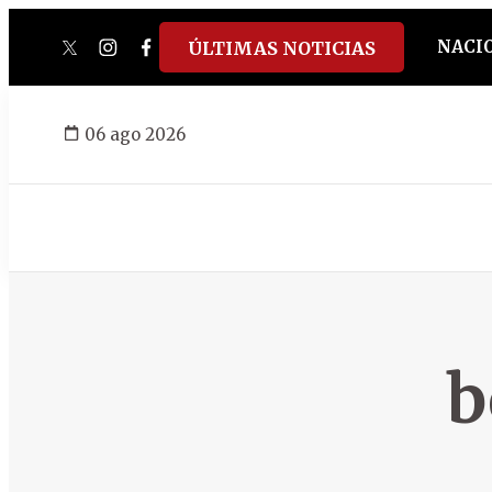
NACI
ÚLTIMAS NOTICIAS
twitter
instagram
facebook
tiktok
youtube
spotify
06 ago 2026
b