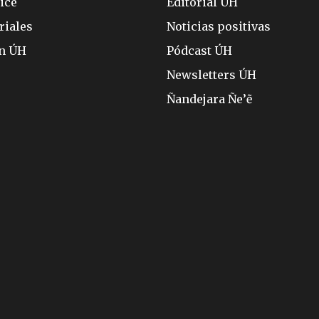
ice
Editorial ÚH
riales
Noticias positivas
ón ÚH
Pódcast ÚH
Newsletters ÚH
Ñandejara Ñe’ẽ