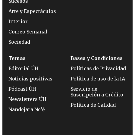
Sucesos
Arte y Espectáculos
Interior
Correo Semanal
Sociedad
Temas
Bases y Condiciones
Editorial ÚH
Políticas de Privacidad
Noticias positivas
Política de uso de la IA
Pódcast ÚH
Servicio de
Suscripción a Crédito
Newsletters ÚH
Política de Calidad
Ñandejara Ñe’ẽ