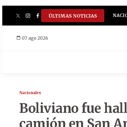
NACI
ÚLTIMAS NOTICIAS
twitter
instagram
facebook
tiktok
youtube
spotify
07 ago 2026
Nacionales
Boliviano fue hal
camión en San A