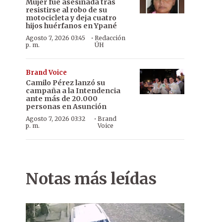
Mujer fue asesinada tras
resistirse al robo de su
motocicleta y deja cuatro
hijos huérfanos en Ypané
·
Agosto 7, 2026 03:45
Redacción
p. m.
ÚH
Brand Voice
Camilo Pérez lanzó su
campaña a la Intendencia
ante más de 20.000
personas en Asunción
·
Agosto 7, 2026 03:32
Brand
p. m.
Voice
Notas más leídas