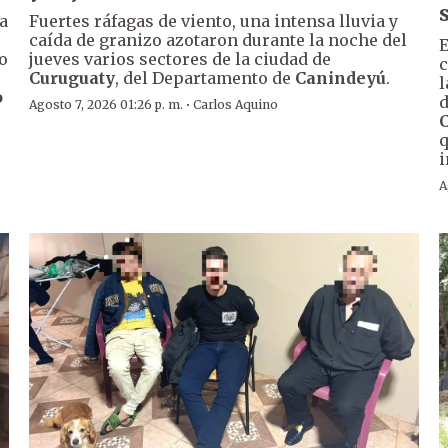
a
Fuertes ráfagas de viento, una intensa lluvia y
caída de granizo azotaron durante la noche del
E
o
jueves varios sectores de la ciudad de
c
Curuguaty
, del Departamento de
Canindeyú
.
l
o
d
·
Agosto 7, 2026 01:26 p. m.
Carlos Aquino
q
i
A