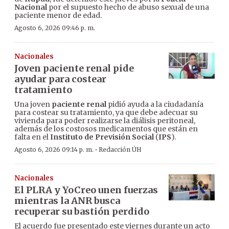
Nacional
por el supuesto hecho de abuso sexual de una
paciente menor de edad.
Agosto 6, 2026 09:46 p. m.
Nacionales
Joven paciente renal pide
ayudar para costear
tratamiento
Una joven
paciente renal
pidió ayuda a la ciudadanía
para costear su tratamiento, ya que debe adecuar su
vivienda para poder realizarse la diálisis peritoneal,
además de los costosos medicamentos que están en
falta en el
Instituto de Previsión Social
(
IPS
).
·
Agosto 6, 2026 09:14 p. m.
Redacción ÚH
Nacionales
El PLRA y YoCreo unen fuerzas
mientras la ANR busca
recuperar su bastión perdido
El acuerdo fue presentado este viernes durante un acto