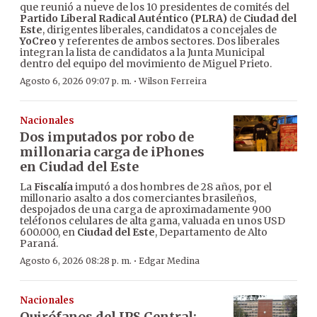
que reunió a nueve de los 10 presidentes de comités del
Partido Liberal Radical Auténtico (PLRA)
de
Ciudad del
Este
, dirigentes liberales, candidatos a concejales de
YoCreo
y referentes de ambos sectores. Dos liberales
integran la lista de candidatos a la Junta Municipal
dentro del equipo del movimiento de Miguel Prieto.
·
Agosto 6, 2026 09:07 p. m.
Wilson Ferreira
Nacionales
Dos imputados por robo de
millonaria carga de iPhones
en Ciudad del Este
La
Fiscalía
imputó a dos hombres de 28 años, por el
millonario asalto a dos comerciantes brasileños,
despojados de una carga de aproximadamente 900
teléfonos celulares de alta gama, valuada en unos USD
600.000, en
Ciudad del Este
, Departamento de Alto
Paraná.
·
Agosto 6, 2026 08:28 p. m.
Edgar Medina
Nacionales
Quirófanos del IPS Central: