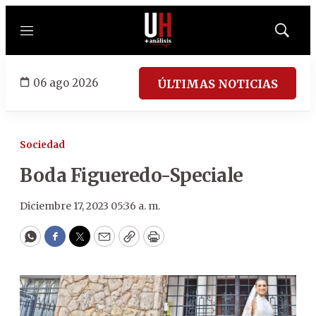
Menú
Mostrar
búsqued
06 ago 2026
ÚLTIMAS NOTICIAS
Sociedad
Boda Figueredo-Speciale
Diciembre 17, 2023 05:36 a. m.
WhatsApp
Facebook
Twitter
Email
Copy
Print