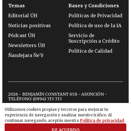
Temas
Bases y Condiciones
Editorial ÚH
Políticas de Privacidad
Noticias positivas
Política de uso de la IA
Pódcast ÚH
Servicio de
Suscripción a Crédito
Newsletters ÚH
Política de Calidad
Ñandejara Ñe’ẽ
2026 - BENJAMÍN CONSTANT 658 - ASUNCIÓN -
TELÉFONO:
(0994) 715 715
Utilizamos cookies propias y terceros para mejorar tu
experiencia de navegación y analizar nuestro tráfico. Al
twitter
instagram
facebook
tiktok
youtube
spotify
continuar navegando, aceptás nuestra
Política de privacidad
.
DE ACUERDO