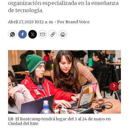
organización especializada en la enseñanza
de tecnología.
Abril 27, 2023 10:12 a. m. •
Por
Brand Voice
WhatsApp
Facebook
Twitter
Email
Copy
Print
El Bootcamp tendrá lugar del 3 al 24 de mayo en
1
/
6
2
/
6
Ciudad del Este
inm