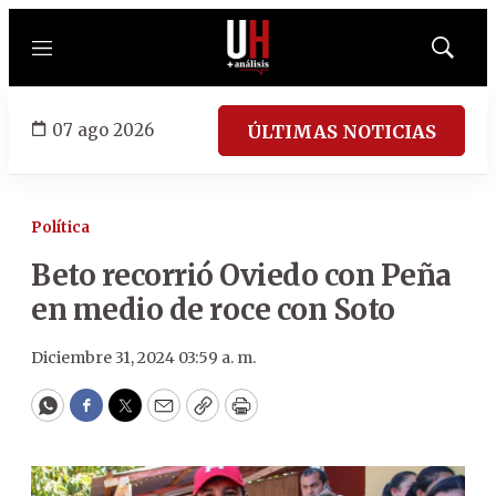
Menú
Mostrar
búsqued
07 ago 2026
ÚLTIMAS NOTICIAS
Política
Beto recorrió Oviedo con Peña
en medio de roce con Soto
Diciembre 31, 2024 03:59 a. m.
WhatsApp
Facebook
Twitter
Email
Copy
Print