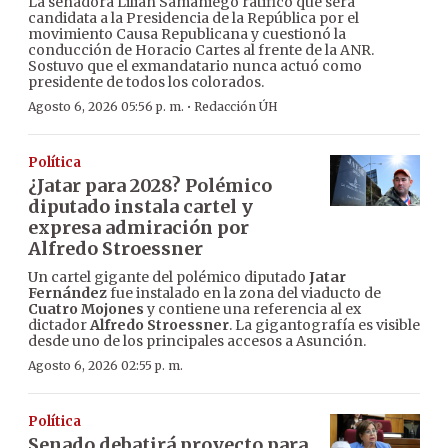
La senadora Lilian Samaniego ratificó que será
candidata a la Presidencia de la República por el
movimiento Causa Republicana y cuestionó la
conducción de Horacio Cartes al frente de la ANR.
Sostuvo que el exmandatario nunca actuó como
presidente de todos los colorados.
·
Agosto 6, 2026 05:56 p. m.
Redacción ÚH
Política
¿Jatar para 2028? Polémico
diputado instala cartel y
expresa admiración por
Alfredo Stroessner
Un cartel gigante del polémico diputado
Jatar
Fernández
fue instalado en la zona del viaducto de
Cuatro Mojones
y contiene una referencia al ex
dictador
Alfredo Stroessner
. La gigantografía es visible
desde uno de los principales accesos a Asunción.
Agosto 6, 2026 02:55 p. m.
Política
Senado debatirá proyecto para