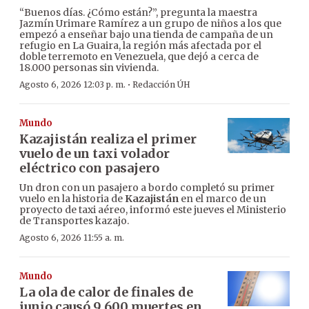
“Buenos días. ¿Cómo están?”, pregunta la maestra
Jazmín Urimare Ramírez a un grupo de niños a los que
empezó a enseñar bajo una tienda de campaña de un
refugio en La Guaira, la región más afectada por el
doble terremoto en Venezuela, que dejó a cerca de
18.000 personas sin vivienda.
·
Agosto 6, 2026 12:03 p. m.
Redacción ÚH
Mundo
Kazajistán realiza el primer
vuelo de un taxi volador
eléctrico con pasajero
Un dron con un pasajero a bordo completó su primer
vuelo en la historia de
Kazajistán
en el marco de un
proyecto de taxi aéreo, informó este jueves el Ministerio
de Transportes kazajo.
Agosto 6, 2026 11:55 a. m.
Mundo
La ola de calor de finales de
junio causó 9.600 muertes en