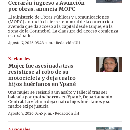
Cerrarán ingreso a Asunción
por obras, anuncia MOPC
El Ministerio de Obras Públicas y Comunicaciones
(MOPC) anunció el cierre temporal de la concurrida
avenida que da acceso a la capital desde Luque, en la
zona de la Conmebol. La clausura del acceso comienza
este sábado.
·
Agosto 7, 2026 05:48 p. m.
Redacción ÚH
Nacionales
Mujer fue asesinada tras
resistirse al robo de su
motocicleta y deja cuatro
hijos huérfanos en Ypané
Una mujer se resistió a un asalto y falleció tras ser
baleada por
motochorros
en
Ypané
, Departamento
Central. La víctima deja cuatro hijos huérfanos y su
madre exige justicia.
·
Agosto 7, 2026 03:45 p. m.
Redacción ÚH
Nacionales