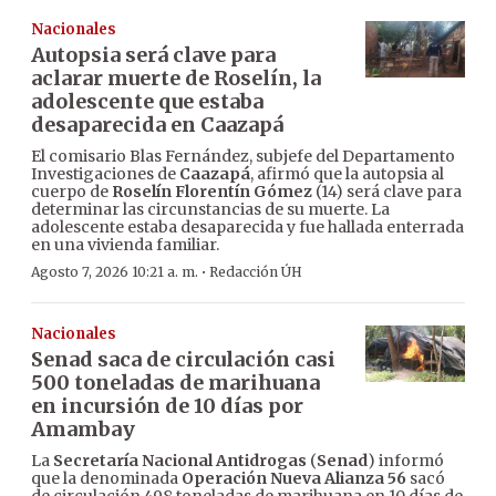
Nacionales
Autopsia será clave para
aclarar muerte de Roselín, la
adolescente que estaba
desaparecida en Caazapá
El comisario Blas Fernández, subjefe del Departamento
Investigaciones de
Caazapá
, afirmó que la autopsia al
cuerpo de
Roselín Florentín Gómez
(14) será clave para
determinar las circunstancias de su muerte. La
adolescente estaba desaparecida y fue hallada enterrada
en una vivienda familiar.
·
Agosto 7, 2026 10:21 a. m.
Redacción ÚH
Nacionales
Senad saca de circulación casi
500 toneladas de marihuana
en incursión de 10 días por
Amambay
La
Secretaría Nacional Antidrogas
(
Senad
) informó
que la denominada
Operación Nueva Alianza 56
sacó