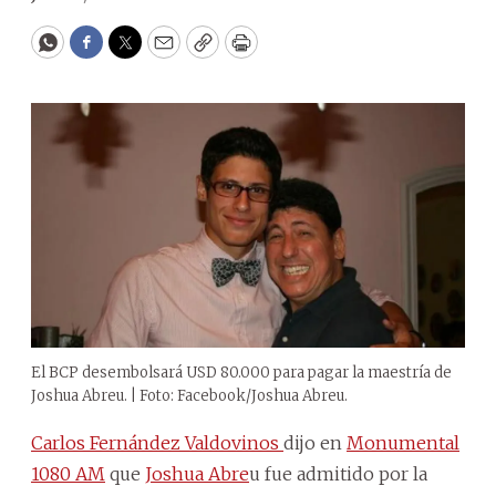
WhatsApp
Facebook
Twitter
Email
Copy
Print
El BCP desembolsará USD 80.000 para pagar la maestría de
Joshua Abreu. | Foto: Facebook/Joshua Abreu.
Carlos Fernández Valdovinos
dijo en
Monumental
1080 AM
que
Joshua Abre
u fue admitido por la