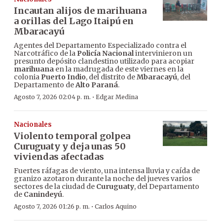
Incautan alijos de marihuana
a orillas del Lago Itaipú en
Mbaracayú
Agentes del Departamento Especializado contra el
Narcotráfico de la
Policía Nacional
intervinieron un
presunto depósito clandestino utilizado para acopiar
marihuana
en la madrugada de este viernes en la
colonia
Puerto Indio
, del distrito de
Mbaracayú
, del
Departamento de
Alto Paraná
.
·
Agosto 7, 2026 02:04 p. m.
Edgar Medina
Nacionales
Violento temporal golpea
Curuguaty y deja unas 50
viviendas afectadas
Fuertes ráfagas de viento, una intensa lluvia y caída de
granizo azotaron durante la noche del jueves varios
sectores de la ciudad de
Curuguaty
, del Departamento
de
Canindeyú
.
·
Agosto 7, 2026 01:26 p. m.
Carlos Aquino