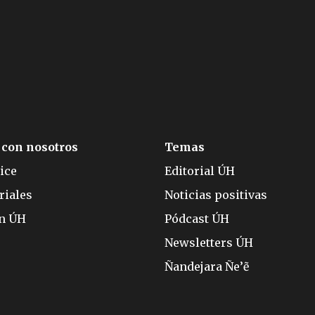
 con nosotros
Temas
ice
Editorial ÚH
riales
Noticias positivas
ón ÚH
Pódcast ÚH
Newsletters ÚH
Ñandejara Ñe’ẽ