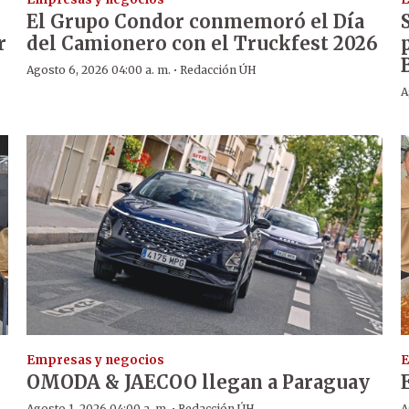
El Grupo Condor conmemoró el Día
r
del Camionero con el Truckfest 2026
·
Agosto 6, 2026 04:00 a. m.
Redacción ÚH
A
Empresas y negocios
E
OMODA & JAECOO llegan a Paraguay
Agosto 1, 2026 04:00 a. m.
Redacción ÚH
A