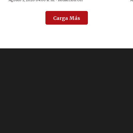
·
Carga Más