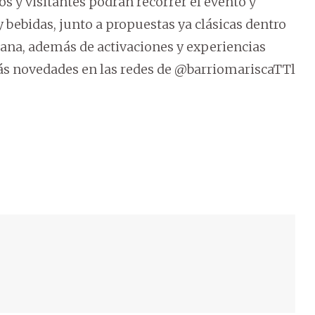
os y visitantes podrán recorrer el evento y
y bebidas, junto a propuestas ya clásicas dentro
ciana, además de activaciones y experiencias
 Más novedades en las redes de @barriomariscaTTl