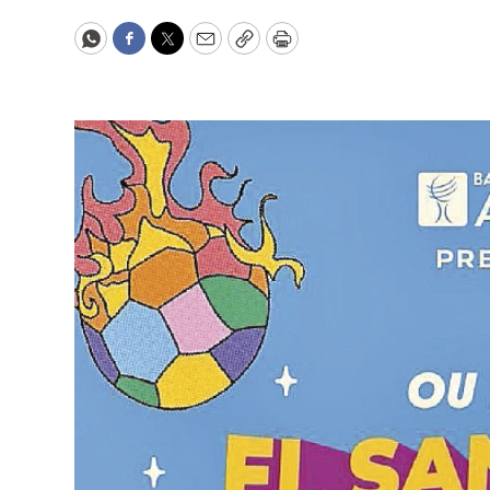
WhatsApp
Facebook
Twitter
Email
Copy
Print