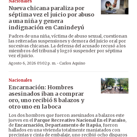
Nacionales
Nueva chicana paraliza por
séptima vez el juicio por abuso
a una niña y genera
indignación en Canindeyú
Padres de una niña, víctima de abuso sexual, cuestionan
las reiteradas suspensiones y demora del juicio oral por
sucesivas chicanas. La defensa del acusado recusó a los
miembros del tribunal y logró suspender por séptima
vez el juicio.
·
Agosto 6, 2026 05:02 p. m.
Carlos Aquino
Nacionales
Encarnación: Hombres
asesinados iban a comprar
oro, uno recibió 8 balazos y
otro uno en la boca
Los dos hombres que fueron asesinados a balazos este
jueves en el
Parque Recreativo Nacional En el Paraíso
,
de
Encarnación
,
Departamento de Itapúa
, fueron
hallados en una vivienda totalmente maniatados con
precintas y cinta de embalaje, uno recibió ocho disparos