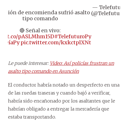
— Telefuturo
Camión de encomienda sufrió asalto
(@Telefuturo)
tipo comando
🔴 Señal en vivo:
ps://t.co/pASLMhm15D
#TelefuturoPy
aADíaPy
pic.twitter.com/kxkctplXNt
Le puede interesar:
Video: Así policías frustran un
asalto tipo comando en Asunción
El conductor habría notado un desperfecto en una
de las ruedas traseras y cuando bajó a verificar,
habría sido encañonado por los asaltantes que le
habrían obligado a entregar la mercadería que
estaba transportando.