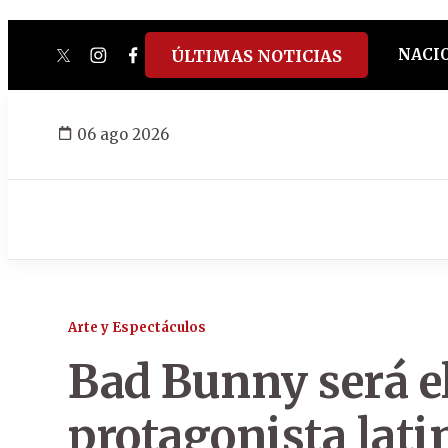
NACI
ÚLTIMAS NOTICIAS
twitter
instagram
facebook
tiktok
youtube
spotify
06 ago 2026
Arte y Espectáculos
Bad Bunny será e
protagonista lati