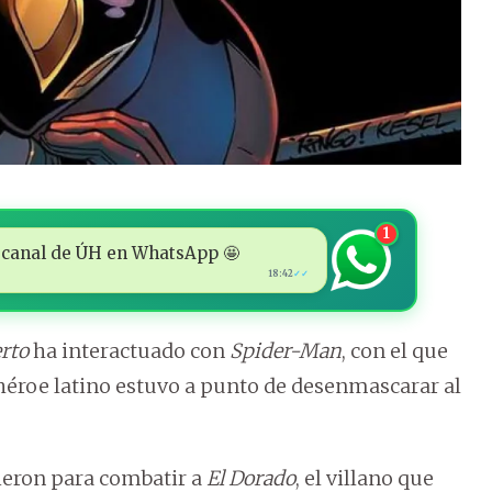
1
 al canal de ÚH en WhatsApp 🤩
18:42
✓✓
rto
ha interactuado con
Spider-Man
, con el que
héroe latino estuvo a punto de desenmascarar al
ieron para combatir a
El Dorado
, el villano que