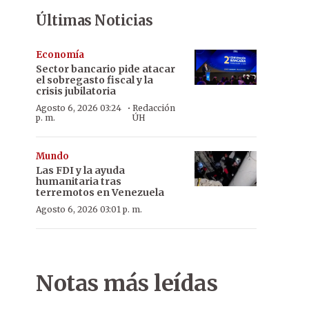
Últimas Noticias
Economía
Sector bancario pide atacar
el sobregasto fiscal y la
crisis jubilatoria
·
Agosto 6, 2026 03:24
Redacción
p. m.
ÚH
Mundo
Las FDI y la ayuda
humanitaria tras
terremotos en Venezuela
Agosto 6, 2026 03:01 p. m.
Notas más leídas