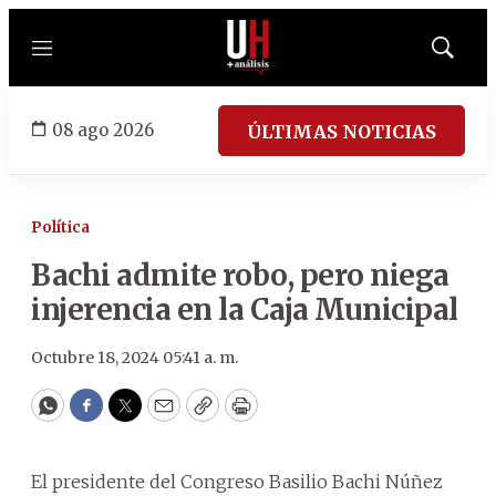
Menú
Mostrar
búsqued
08 ago 2026
ÚLTIMAS NOTICIAS
Política
Bachi admite robo, pero niega
injerencia en la Caja Municipal
Octubre 18, 2024 05:41 a. m.
WhatsApp
Facebook
Twitter
Email
Copy
Print
El presidente del Congreso Basilio Bachi Núñez