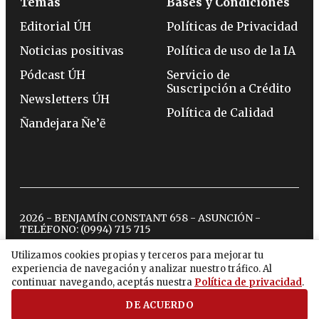
Temas
Bases y Condiciones
Editorial ÚH
Políticas de Privacidad
Noticias positivas
Política de uso de la IA
Pódcast ÚH
Servicio de
Suscripción a Crédito
Newsletters ÚH
Política de Calidad
Ñandejara Ñe’ẽ
2026 - BENJAMÍN CONSTANT 658 - ASUNCIÓN -
TELÉFONO:
(0994) 715 715
Utilizamos cookies propias y terceros para mejorar tu
experiencia de navegación y analizar nuestro tráfico. Al
twitter
instagram
facebook
tiktok
youtube
spotify
continuar navegando, aceptás nuestra
Política de privacidad
.
DE ACUERDO