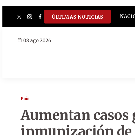
NACI
ÚLTIMAS NOTICIAS
twitter
instagram
facebook
tiktok
youtube
spotify
08 ago 2026
País
Aumentan casos gr
inmunización de 