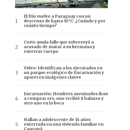
El frío vuelve a Paraguay con un
descenso de hasta 10°C: ¿Cuándo y por
cuánto tiempo?
Corte anula fallo que sobreseyó a
acusado de matar a su hermana y
enterrar cuerpo
Video: Identifican a los ejecutados en
un parque ecológico de Encarnación y
aparecen imágenes claves
Encarnación: Hombres asesinados iban
a comprar oro, uno recibió 8 balazos y
otro uno en la boca
Hallan a adolescente de 14 años
enterrada en una vivienda familiar en
Caazapá