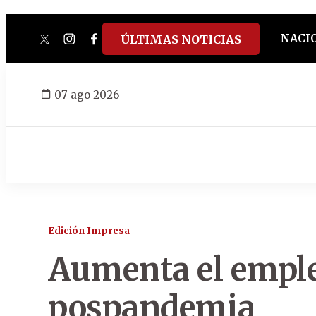
NACI
ÚLTIMAS NOTICIAS
twitter
instagram
facebook
tiktok
youtube
spotify
07 ago 2026
Edición Impresa
Aumenta el emple
pospandemia