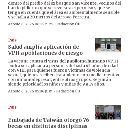
dentro del predio del ex bosque
San Vicente
. Vecinos del
barrio pidieron que se revocara el permiso y que se
tenga en cuenta que el área es ambientalmente sensible
y se halla a 20 metros del arroyo Ferreira.
·
Agosto 6, 2026 06:59 p. m.
Redacción ÚH
País
Salud amplía aplicación de
VPH a poblaciones de riesgo
La vacuna contra el
virus del papiloma humano
(VPH)
podrá ser aplicada a personas de hasta 45 años de edad
con
VIH
, para quienes fueron víctimas de violencia
sexual, quienes reciben tratamiento con medicamentos
con inmunodepresor, entre otros grupos. Seguirán
siendo prioridad los niños y niñas de 9 a 14 años.
·
Agosto 6, 2026 05:06 p. m.
Redacción ÚH
País
Embajada de Taiwán otorgó 76
becas en distintas disciplinas