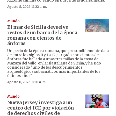
Azzdine camina cojeando en busca de ayuda sanitaria.
Agosto 8, 2026 11:22 a. m.
Mundo
El mar de Sicilia devuelve
restos de un barco de la época
romana con cientos de
ánforas
Un pecio de la época romana, que presumiblemente data
de entre los siglos II y I a. C.,cargado con cientos de
ánforas fue hallado a unas tres millas de la costa de
Mazara del Vallo, en la isla italiana de Sicilia, y ha sido
considerado “uno de los descubrimientos
arqueológicos subacuáticos más importantes de los
últimos años”.
Agosto 8, 2026 11:10 a. m.
Mundo
Nueva Jersey investiga a un
centro del ICE por violación
de derechos civiles de