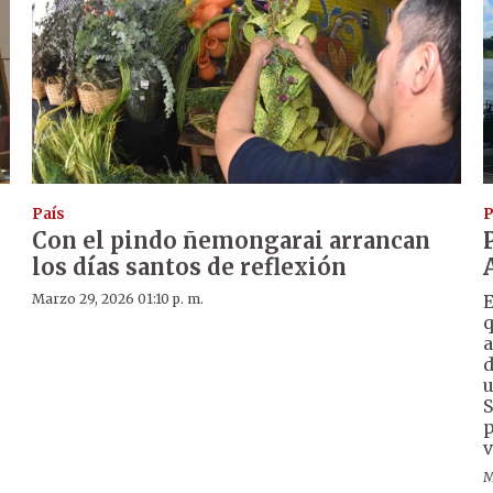
País
P
Con el pindo ñemongarai arrancan
los días santos de reflexión
Marzo 29, 2026 01:10 p. m.
E
q
a
d
u
,
S
p
v
M