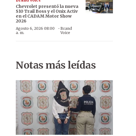
Brand Voice
Chevrolet presentó la nueva
S10 Trail Boss y el Onix Activ
en el CADAM Motor Show
2026
·
Agosto 6, 2026 08:00
Brand
a. m.
Voice
Gastronomía. Los asistentes pudieron degustar los platillos típico
Notas más leídas