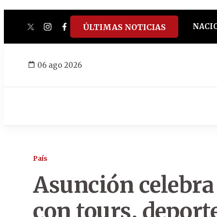
NACI
ÚLTIMAS NOTICIAS
twitter
instagram
facebook
tiktok
youtube
spotify
06 ago 2026
País
Asunción celebra
con tours, deport