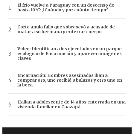
El frío vuelve a Paraguay con un descenso de
hasta 10°C: ¿Cuándo y por cuánto tiempo?
Corte anula fallo que sobreseyó a acusado de
matar a su hermana y enterrar cuerpo
Video: Identifican a los ejecutados en un parque
ecológico de Encarnación y aparecen imágenes
claves
Encarnación: Hombres asesinados iban a
comprar oro, uno recibió 8 balazos y otro uno en
la boca
Hallan a adolescente de 14 años enterrada en una
vivienda familiar en Caazapá