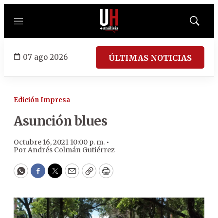
Menú
Mostrar
búsqued
07 ago 2026
ÚLTIMAS NOTICIAS
Edición Impresa
Asunción blues
Octubre 16, 2021 10:00 p. m. •
Por
Andrés Colmán Gutiérrez
WhatsApp
Facebook
Twitter
Email
Copy
Print