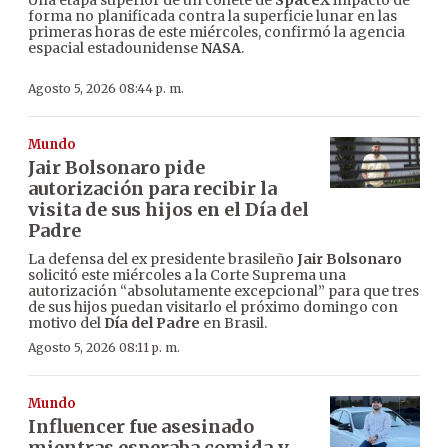
Una etapa superior de un cohete de
SpaceX
impactó de
forma no planificada contra la superficie lunar en las
primeras horas de este miércoles, confirmó la agencia
espacial estadounidense
NASA
.
Agosto 5, 2026 08:44 p. m.
Mundo
Jair Bolsonaro pide
autorización para recibir la
visita de sus hijos en el Día del
Padre
La defensa del ex presidente brasileño
Jair Bolsonaro
solicitó este miércoles a la Corte Suprema una
autorización “absolutamente excepcional” para que tres
de sus hijos puedan visitarlo el próximo domingo con
motivo del
Día del Padre
en Brasil.
Agosto 5, 2026 08:11 p. m.
Mundo
Influencer fue asesinado
mientras esperaba comida y