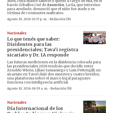
años, cuya madre falleció y quedó a cargo de ella, en el
barrio Zeballos Cué de
Asunción
. La tía, que intervino
para ayudarlo, denunció que el niño fue atado y es
víctima de constantes maltratos.
·
Agosto 10, 2026 01:57 p. m.
Redacción ÚH
Nacionales
Lo que tenés que saber:
Disidentes para las
presidenciales; Tava’i registra
sicariato y Dr. IA responde
Las futuras mediciones en la disidencia colorada para
las presidenciales 2028 tendrán que decidir entre
Arnoldo Wiens, Lilian Samaniego y Luis Pettengill; un
sicariato en Tava’i dejó dos muertos y cuatro heridos;
una plataforma sobre el marco legal paraguayo
funciona con inteligencia artificial.
·
Agosto 10, 2026 06:39 a. m.
Redacción ÚH
Nacionales
Día Internacional de los