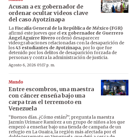
Acusan a ex gobernador de
ordenar ocultar videos clave
del caso Ayotzinapa
La
Fiscalía General de la República de México (FGR)
afirmó este jueves que el
ex gobernador de Guerrero
Ángel Aguirre Rivero
ordenó desaparecer
videograbaciones relacionadas con la desaparición de
los
43 estudiantes de Ayotzinapa
, por lo que fue
detenido por los delitos de desaparición forzada de
personas y contra la administración de justicia.
Agosto 6, 2026 05:17 p. m.
Mundo
Entre escombros, una maestra
con cáncer enseña bajo una
carpa tras el terremoto en
Venezuela
“Buenos días. ¿Cómo están?”, pregunta la maestra
Jazmín Urimare Ramírez a un grupo de niños a los que
empezó a enseñar bajo una tienda de campaña de un
refugio en La Guaira, la región más afectada por el
doble terremoto en Venezuela, que dejó a cerca de