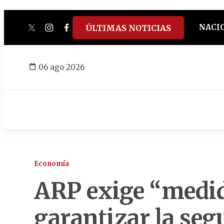
NACI
ÚLTIMAS NOTICIAS
twitter
instagram
facebook
tiktok
youtube
spotify
06 ago 2026
Economía
ARP exige “medid
garantizar la seg