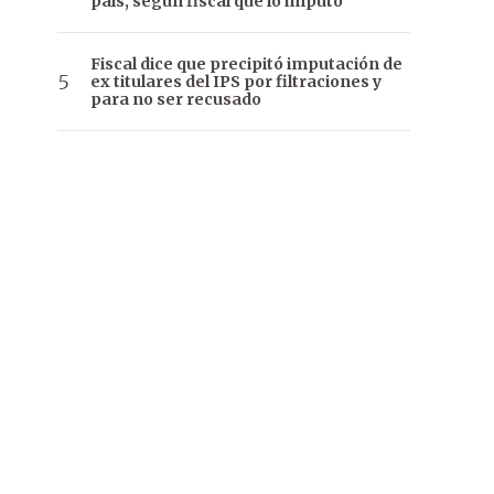
país, según fiscal que lo imputó
Fiscal dice que precipitó imputación de
ex titulares del IPS por filtraciones y
para no ser recusado