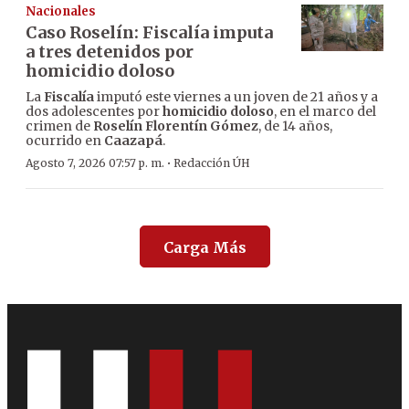
Nacionales
Caso Roselín: Fiscalía imputa
a tres detenidos por
homicidio doloso
La
Fiscalía
imputó este viernes a un joven de 21 años y a
dos adolescentes por
homicidio doloso
, en el marco del
crimen de
Roselín Florentín Gómez
, de 14 años,
ocurrido en
Caazapá
.
·
Agosto 7, 2026 07:57 p. m.
Redacción ÚH
Carga Más