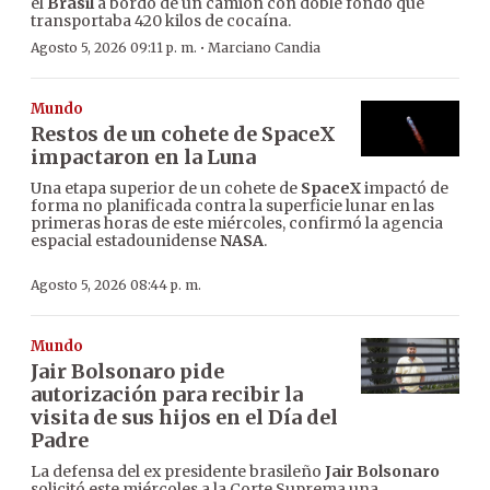
el
Brasil
a bordo de un camión con doble fondo que
transportaba 420 kilos de cocaína.
·
Agosto 5, 2026 09:11 p. m.
Marciano Candia
Mundo
Restos de un cohete de SpaceX
impactaron en la Luna
Una etapa superior de un cohete de
SpaceX
impactó de
forma no planificada contra la superficie lunar en las
primeras horas de este miércoles, confirmó la agencia
espacial estadounidense
NASA
.
Agosto 5, 2026 08:44 p. m.
Mundo
Jair Bolsonaro pide
autorización para recibir la
visita de sus hijos en el Día del
Padre
La defensa del ex presidente brasileño
Jair Bolsonaro
solicitó este miércoles a la Corte Suprema una