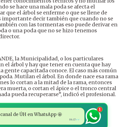
tener conocimientos técnicos y no mutilar los
o se hace una mala poda se afecta el
r que el árbol se enferme o que se llene de
. Es importante decir también que cuando no se
también con las tormentas eso puede derivar en
oda o una poda que no se hizo tenemos
irector.
NDE, la Municipalidad, o los particulares
 el árbol y hay que tener en cuenta que hay
o la gente capacitada conoce. El caso más común
 poda. Mutilan el árbol. En donde nace esa rama
nes lo cortan a la mitad de la rama, entonces
a muerta, o cortan el ápice o el tronco central
nada pueda recuperarse”, indicó el profesional.
1
 al canal de ÚH en WhatsApp 🤩
04:17
✓✓