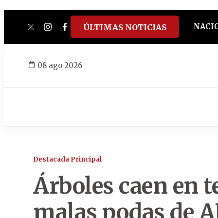
NACI
ÚLTIMAS NOTICIAS
twitter
instagram
facebook
tiktok
youtube
spotify
08 ago 2026
Destacada Principal
Árboles caen en t
malas podas de 