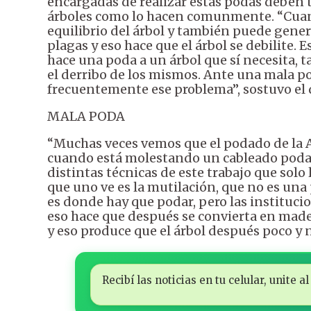
encargadas de realizar estas podas deben 
árboles como lo hacen comunmente. “Cuand
equilibrio del árbol y también puede genera
plagas y eso hace que el árbol se debilite
hace una poda a un árbol que sí necesita, 
el derribo de los mismos. Ante una mala p
frecuentemente ese problema”, sostuvo el d
MALA PODA
“Muchas veces vemos que el podado de la A
cuando está molestando un cableado podan
distintas técnicas de este trabajo que sol
que uno ve es la mutilación, que no es una
es donde hay que podar, pero las institucio
eso hace que después se convierta en mader
y eso produce que el árbol después poco y 
Recibí las noticias en tu celular, unite