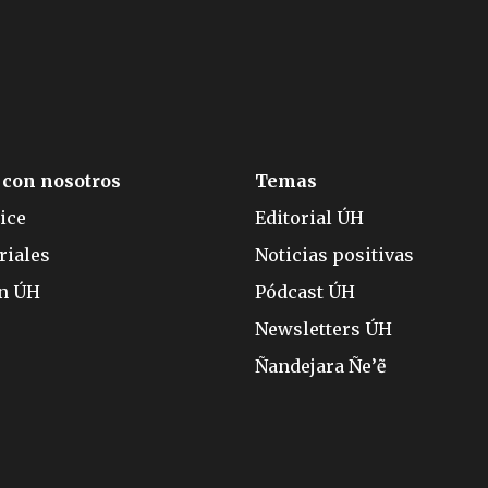
 con nosotros
Temas
ice
Editorial ÚH
riales
Noticias positivas
ón ÚH
Pódcast ÚH
Newsletters ÚH
Ñandejara Ñe’ẽ