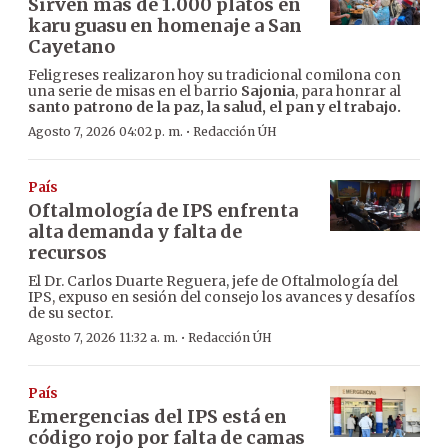
Sirven más de 1.000 platos en
karu guasu en homenaje a San
Cayetano
Feligreses realizaron hoy su tradicional comilona con
una serie de misas en el barrio
Sajonia
, para honrar al
santo patrono de la paz, la salud, el pan y el trabajo.
·
Agosto 7, 2026 04:02 p. m.
Redacción ÚH
País
Oftalmología de IPS enfrenta
alta demanda y falta de
recursos
El Dr. Carlos Duarte Reguera, jefe de Oftalmología del
IPS, expuso en sesión del consejo los avances y desafíos
de su sector.
·
Agosto 7, 2026 11:32 a. m.
Redacción ÚH
País
Emergencias del IPS está en
código rojo por falta de camas