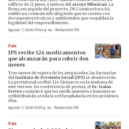
edificio de 11 pisos, a metros del
arroyo Mburicaó
. La
firma encargada del proyecto, DE Constructora SA,
emitió un comunicado alegando que se cuenta con
documentos técnicos y ambientales que respaldan la
legalidad del emprendimiento.
·
Agosto 7, 2026 05:44 p. m.
Redacción ÚH
País
IPS recibe 124 medicamentos
que alcanzarán para cubrir dos
meses
Tras meses de espera de los asegurados, las farmacias
del
Instituto de Previsión Social (IPS)
se abastecerán.
La previsional recibió 124 fármacos en la mañana de
este viernes. En conferencia de prensa, el
Dr. Isaías
Fretes
comunicó que los medicamentos e insumos se
redistribuirán a toda la red hospitalaria en los próximos
días.
·
Agosto 7, 2026 05:19 p. m.
Redacción ÚH
País