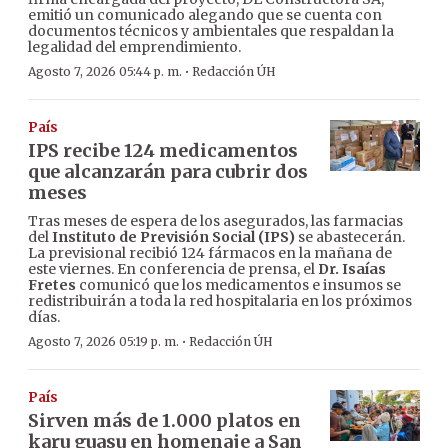
emitió un comunicado alegando que se cuenta con
documentos técnicos y ambientales que respaldan la
legalidad del emprendimiento.
·
Agosto 7, 2026 05:44 p. m.
Redacción ÚH
País
IPS recibe 124 medicamentos
que alcanzarán para cubrir dos
meses
Tras meses de espera de los asegurados, las farmacias
del
Instituto de Previsión Social (IPS)
se abastecerán.
La previsional recibió 124 fármacos en la mañana de
este viernes. En conferencia de prensa, el
Dr. Isaías
Fretes
comunicó que los medicamentos e insumos se
redistribuirán a toda la red hospitalaria en los próximos
días.
·
Agosto 7, 2026 05:19 p. m.
Redacción ÚH
País
Sirven más de 1.000 platos en
karu guasu en homenaje a San