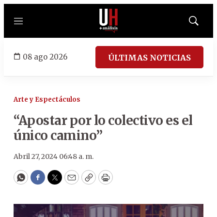
Menú
Mostrar
búsqued
08 ago 2026
ÚLTIMAS NOTICIAS
Arte y Espectáculos
“Apostar por lo colectivo es el
único camino”
Abril 27, 2024 06:48 a. m.
WhatsApp
Facebook
Twitter
Email
Copy
Print