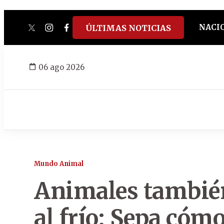
NACI
ÚLTIMAS NOTICIAS
twitter
instagram
facebook
tiktok
youtube
spotify
06 ago 2026
Mundo Animal
Animales también
al frío: Sepa cómo