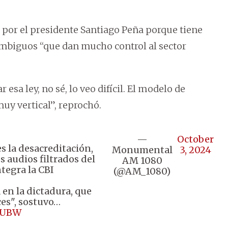
da por el presidente Santiago Peña porque tiene
mbiguos “que dan mucho control al sector
 esa ley, no sé, lo veo difícil. El modelo de
muy vertical”, reprochó.
—
October
es la desacreditación,
Monumental
3, 2024
s audios filtrados del
AM 1080
tegra la CBI
(@AM_1080)
a en la dictadura, que
ces", sostuvo…
FzUBW