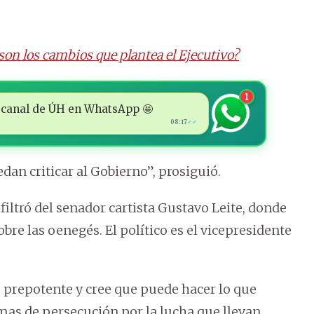
son los cambios que plantea el Ejecutivo?
1
 al canal de ÚH en WhatsApp 🤩
08:17
✓✓
an criticar al Gobierno”, prosiguió.
filtró del senador cartista Gustavo Leite, donde
obre las oenegés. El político es el vicepresidente
po prepotente y cree que puede hacer lo que
imas de persecución por la lucha que llevan