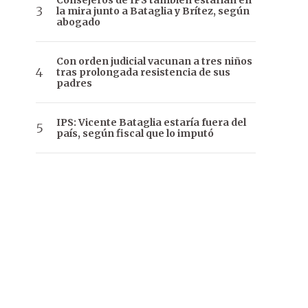
Consejeros de IPS también estarían en
la mira junto a Bataglia y Brítez, según
abogado
Con orden judicial vacunan a tres niños
tras prolongada resistencia de sus
padres
IPS: Vicente Bataglia estaría fuera del
país, según fiscal que lo imputó