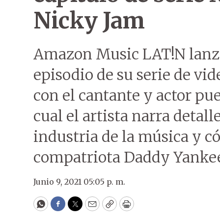
Nicky Jam
Amazon Music LAT!N lanza
episodio de su serie de vid
con el cantante y actor pu
cual el artista narra detall
industria de la música y c
compatriota Daddy Yanke
Junio 9, 2021 05:05 p. m.
WhatsApp
Facebook
Twitter
Email
Copy
Print