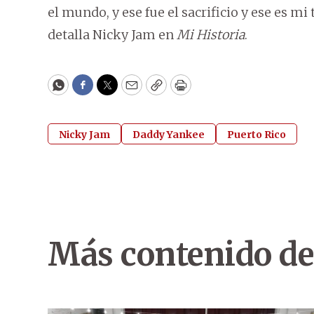
el mundo, y ese fue el sacrificio y ese es mi
detalla Nicky Jam en
Mi Historia
.
WhatsApp
Facebook
Twitter
Email
Copy
Print
Nicky Jam
Daddy Yankee
Puerto Rico
Más contenido de