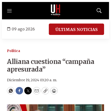
Menú
Mostrar
búsqued
09 ago 2026
ÚLTIMAS NOTICIAS
Política
Alliana cuestiona “campaña
apresurada”
Diciembre 19, 2024 03:20 a. m.
WhatsApp
Facebook
Twitter
Email
Copy
Print