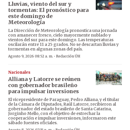
Lluvias, viento del sur y
tormentas: El pronóstico para
este domingo de
Meteorología
La Dirección de Meteorología pronostica una jornada
con amanecer fresco, cielo mayormente nublado y
vientos del sur para este domingo. Las temperaturas
oscilarán entre 11 a 25 grados. No se descartan lluvias y
tormentas en algunas zonas del país.
·
Agosto 9, 2026 08:52 a. m.
Redacción ÚH
Nacionales
Alliana y Latorre se reúnen
con gobernador brasileño
para impulsar inversiones
El vicepresidente de Paraguay, Pedro Alliana, y el titular
de la Cámara de Diputados, Raúl Latorre, recibieron al
gobernador del estado brasileño de Santa Catarina,
Jorginho Mello, con el objetivo de estrechar la
cooperación e impulsar inversiones, informaron este
sábado fuentes oficiales.
Agosto 8, 2026 07:35 p. m.
Redacción ÚH