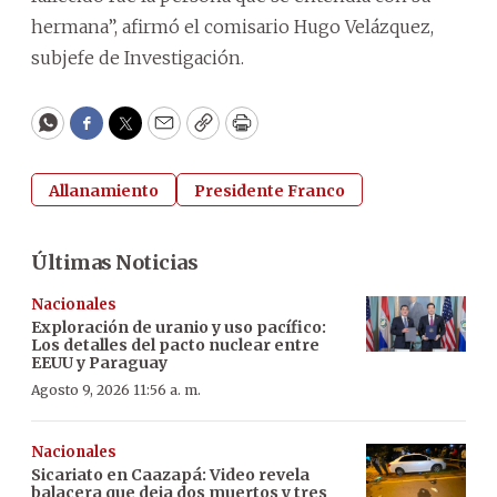
hermana”, afirmó el comisario Hugo Velázquez,
subjefe de Investigación.
WhatsApp
Facebook
Twitter
Email
Copy
Print
Allanamiento
Presidente Franco
Últimas Noticias
Nacionales
Exploración de uranio y uso pacífico:
Los detalles del pacto nuclear entre
EEUU y Paraguay
Agosto 9, 2026 11:56 a. m.
Nacionales
Sicariato en Caazapá: Video revela
balacera que deja dos muertos y tres