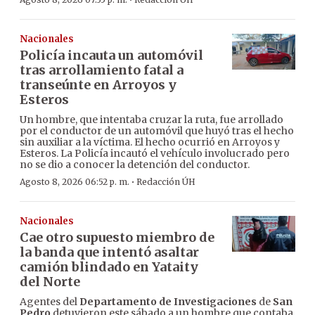
·
Nacionales
Policía incauta un automóvil
tras arrollamiento fatal a
transeúnte en Arroyos y
Esteros
Un hombre, que intentaba cruzar la ruta, fue arrollado
por el conductor de un automóvil que huyó tras el hecho
sin auxiliar a la víctima. El hecho ocurrió en Arroyos y
Esteros. La Policía incautó el vehículo involucrado pero
no se dio a conocer la detención del conductor.
·
Agosto 8, 2026 06:52 p. m.
Redacción ÚH
Nacionales
Cae otro supuesto miembro de
la banda que intentó asaltar
camión blindado en Yataity
del Norte
Agentes del
Departamento de Investigaciones
de
San
Pedro
detuvieron este sábado a un hombre que contaba