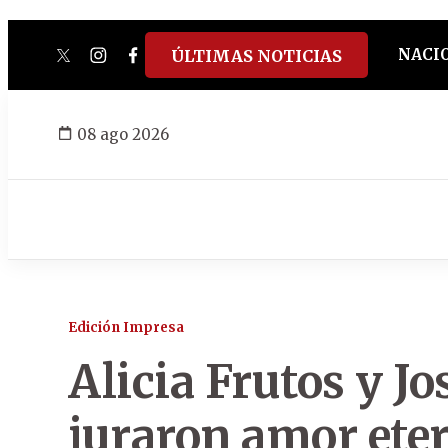
NACI
ÚLTIMAS NOTICIAS
twitter
instagram
facebook
tiktok
youtube
spotify
08 ago 2026
Edición Impresa
Alicia Frutos y Jo
juraron amor ete