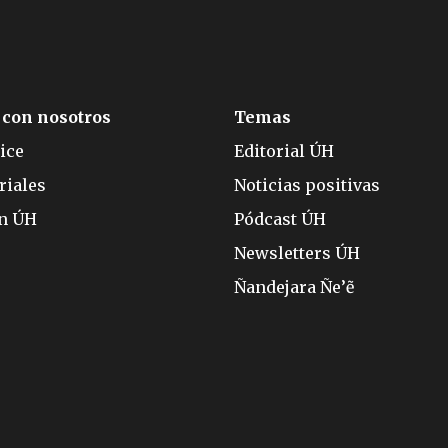
 con nosotros
Temas
ice
Editorial ÚH
riales
Noticias positivas
ón ÚH
Pódcast ÚH
Newsletters ÚH
Ñandejara Ñe’ẽ