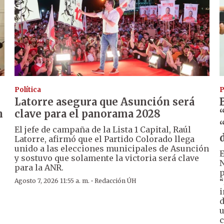
Política
P
Latorre asegura que Asunción será
n
clave para el panorama 2028
El jefe de campaña de la Lista 1 Capital, Raúl
d
Latorre, afirmó que el Partido Colorado llega
unido a las elecciones municipales de Asunción
E
y sostuvo que solamente la victoria será clave
N
para la ANR.
p
·
Agosto 7, 2026 11:55 a. m.
Redacción ÚH
“
i
d
u
c