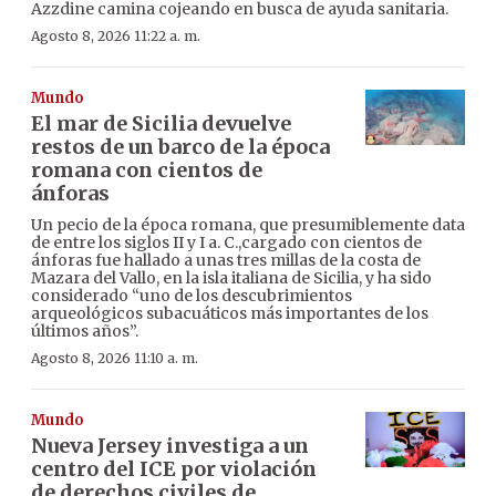
Azzdine camina cojeando en busca de ayuda sanitaria.
Agosto 8, 2026 11:22 a. m.
Mundo
El mar de Sicilia devuelve
restos de un barco de la época
romana con cientos de
ánforas
Un pecio de la época romana, que presumiblemente data
de entre los siglos II y I a. C.,cargado con cientos de
ánforas fue hallado a unas tres millas de la costa de
Mazara del Vallo, en la isla italiana de Sicilia, y ha sido
considerado “uno de los descubrimientos
arqueológicos subacuáticos más importantes de los
últimos años”.
Agosto 8, 2026 11:10 a. m.
Mundo
Nueva Jersey investiga a un
centro del ICE por violación
de derechos civiles de